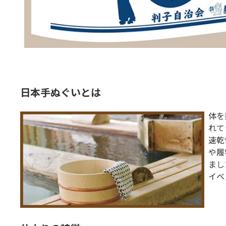
日本手ぬぐいとは
体を
れて
速乾
や履
まし
イベ