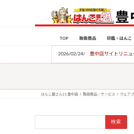
コ
ナ
ン
ビ
テ
ゲ
ン
ー
ツ
シ
TOP
取扱商品
印鑑・はんこ
へ
ョ
ス
ン
2026/02/24/
豊中店サイトリニュ
キ
に
ッ
移
プ
動
はんこ屋さん21 豊中店
取扱商品・サービス
ウェア
検
索: