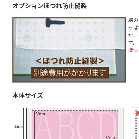
オプションほつれ防止縫製
端の
っぱ
が、
す。
ほつ
本体サイズ