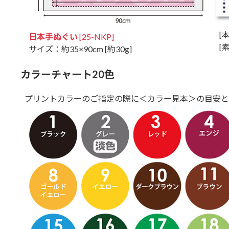
[本
日本手ぬぐい
[25-NKP]
[素
サイズ：約35×90cm [約30g]
カラーチャート20色
プリントカラーのご指定の際に＜カラー見本＞の目安と