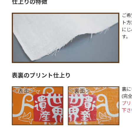
仕上りの特徴
ご希
ト方
にじ
す。
表裏のプリント仕上り
裏に
(完
プリ
下さ